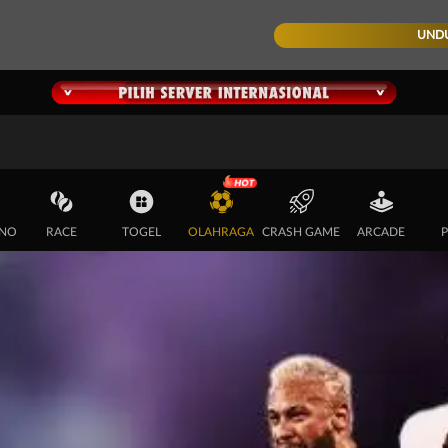
UND
INO
RACE
TOGEL
OLAHRAGA
CRASH GAME
ARCADE