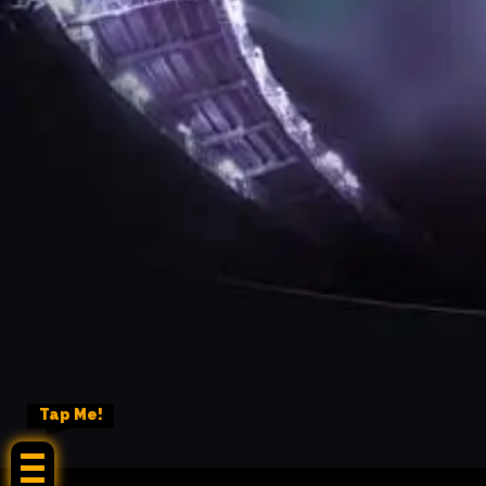
Tap Me!