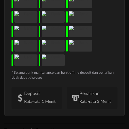
* Selama bank maintenance dan bank offline deposit dan penarikan
tidak dapat diproses
Deposit
Penarikan
Rata-rata 1 Menit
Rata-rata 3 Menit