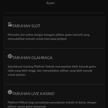
Ayam
TARUHAN SLOT
Penyedia slot online dengan beragam pilihan game menarik yang
memudahkan pemain untuk mencapai jackpot
TARUHAN OLAHRAGA
Sportsbook Gaming Platform Terbaik menawarkan lebih banyak game,
odds yang lebih tinggi, dan menyediakan pilihan yang lebih banyak
untuk pemain.
TARUHAN LIVE KASINO
Platform Pilihan bagi perusahaan-perusahaan terbaik di dunia, dengan
pilihan variasi game terbanyak