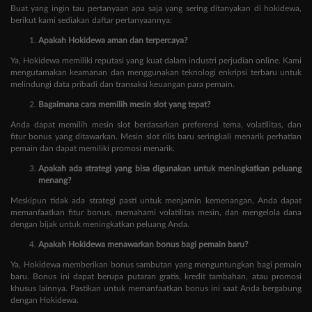
Buat yang ingin tau pertanyaan apa saja yang sering ditanyakan di hokidewa,
berikut kami sediakan daftar pertanyaannya:
Apakah Hokidewa aman dan terpercaya?
Ya, Hokidewa memiliki reputasi yang kuat dalam industri perjudian online. Kami
mengutamakan keamanan dan menggunakan teknologi enkripsi terbaru untuk
melindungi data pribadi dan transaksi keuangan para pemain.
Bagaimana cara memilih mesin slot yang tepat?
Anda dapat memilih mesin slot berdasarkan preferensi tema, volatilitas, dan
fitur bonus yang ditawarkan. Mesin slot rilis baru seringkali menarik perhatian
pemain dan dapat memiliki promosi menarik.
Apakah ada strategi yang bisa digunakan untuk meningkatkan peluang
menang?
Meskipun tidak ada strategi pasti untuk menjamin kemenangan, Anda dapat
memanfaatkan fitur bonus, memahami volatilitas mesin, dan mengelola dana
dengan bijak untuk meningkatkan peluang Anda.
Apakah Hokidewa menawarkan bonus bagi pemain baru?
Ya, Hokidewa memberikan bonus sambutan yang menguntungkan bagi pemain
baru. Bonus ini dapat berupa putaran gratis, kredit tambahan, atau promosi
khusus lainnya. Pastikan untuk memanfaatkan bonus ini saat Anda bergabung
dengan Hokidewa.