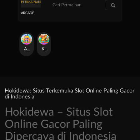
PERMAINAN
ARCADE
Alice Run
K.O. Island
Hokidewa: Situs Terkemuka Slot Online Paling Gacor
di Indonesia
Hokidewa – Situs Slot
Online Gacor Paling
Dipercaya di Indonesia