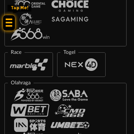
Tap Me!
Race
Togel
Olahraga