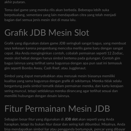
akhir putaran.
Tema dari game yang mereka rilis akan berbeda. Beberapa lebih suka
berpetualang, sementara yang lain mendapatkan citra yang telah menjadi
bagian dari semua jenis mesin slot di masa lalu.
Grafik JDB Mesin Slot
Grafik yang digunakan dalam game JDB seringkali sangat bagus, yang membuat
saya terkesan karena pengembang mencoba merilis game baru dengan sangat
cepat. Jika Anda menginginkan contoh, cobalah permainan seperti 12 Zodiac,
mesin slot hebat dengan hanya simbol bertema pada gulungan. Contoh gim
bagus lainnya yang terlihat sama bagusnya dengan apa pun saat ini termasuk
gim seperti Bombs Away, Cash Reef, atau Jugglenaut.
Simbol yang dapat menyebabkan atau merusak mesin biasanya memiliki
kualitas yang sama bagusnya dengan grafik di sekitarnya. Mereka tidak selalu
bergantung pada simbol tematik dalam permainan mereka, dan kartu kerajaan
sering muncul, tetapi setidaknya mereka dirancang agar terlihat sesuai dan
memiliki hubungan dengan desain lainnya.
Fitur Permainan Mesin JDB
Sebagian besar fitur yang digunakan di
JDB slot
akan seperti yang Anda
harapkan, tetapi itu bukan fitur dasar dan sering kali dibumbui. Misalnya, Anda
bisa mendapatkan simbol liar atau pengganda bertumpuk, pencar yang dibayar