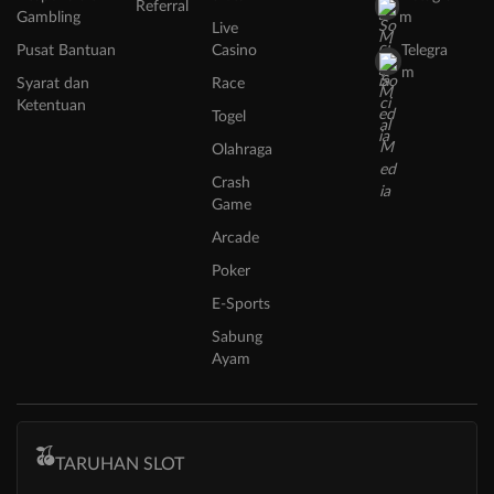
Referral
Gambling
m
Live
Pusat Bantuan
Casino
Telegra
m
Syarat dan
Race
Ketentuan
Togel
Olahraga
Crash
Game
Arcade
Poker
E-Sports
Sabung
Ayam
TARUHAN SLOT