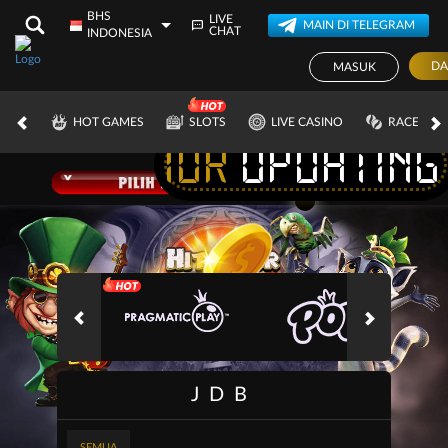
BHS
LIVE
MAIN DI TELEGRAM
CHAT
INDONESIA
DA
MASUK
HOT GAMES
SLOTS
LIVE CASINO
RACE
IDR
UPDATING
JDB
SEMUA