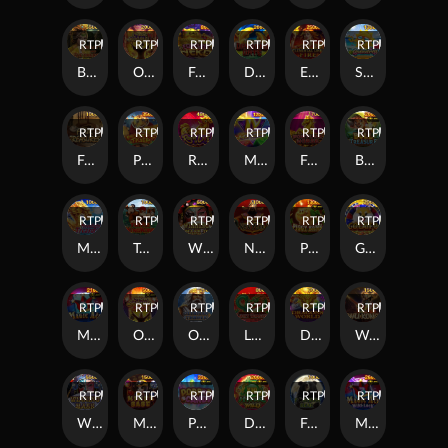
RTP
82%
RTP
87%
RTP
94%
RTP
95%
RTP
84%
RTP
95%
Beauty And The Kingdom
OpenSesameII
Fortune Neko
DragonsGate
Elemental Link Fire
Spindrift
RTP
81%
RTP
79%
RTP
93%
RTP
93%
RTP
89%
RTP
88%
Four Treasures
Prosperity Tiger
Rooster In Love
MarvelousIV
FortuneHorse
Bull Treasure
RTP
82%
RTP
90%
RTP
82%
RTP
94%
RTP
94%
RTP
84%
Moonlight Treasure
TripleKingKong
Winning Mask II
New Year
Piggy Bank
GoLaiFu
RTP
79%
RTP
85%
RTP
88%
RTP
93%
RTP
81%
RTP
81%
Magic Ace
Open Sesame Mega
Olympian Temple
Lucky Dragons
DragonsWorld
Wukong
RTP
83%
RTP
83%
RTP
87%
RTP
83%
RTP
95%
RTP
84%
Winning Mask
MinerBabe
Pop Pop Candy
Dragon Soar - Hyper Wild
Formosa Bear
Magic Ace WILD LOCK