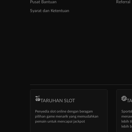
Pusat Bantuan
Referral
Syarat dan Ketentuan
TARUHAN SLOT
T
Penyedia slot online dengan beragam
Sports
pilihan game menarik yang memudahkan
menawa
pemain untuk mencapai jackpot
lebih 
lebih 