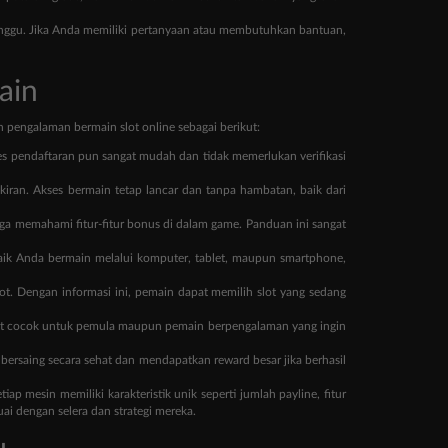
nggu. Jika Anda memiliki pertanyaan atau membutuhkan bantuan,
ain
 pengalaman bermain slot online sebagai berikut:
es pendaftaran pun sangat mudah dan tidak memerlukan verifikasi
okiran. Akses bermain tetap lancar dan tanpa hambatan, baik dari
gga memahami fitur-fitur bonus di dalam game. Panduan ini sangat
 Baik Anda bermain melalui komputer, tablet, maupun smartphone,
ot. Dengan informasi ini, pemain dapat memilih slot yang sedang
ngat cocok untuk pemula maupun pemain berpengalaman yang ingin
bersaing secara sehat dan mendapatkan reward besar jika berhasil
iap mesin memiliki karakteristik unik seperti jumlah payline, fitur
ai dengan selera dan strategi mereka.