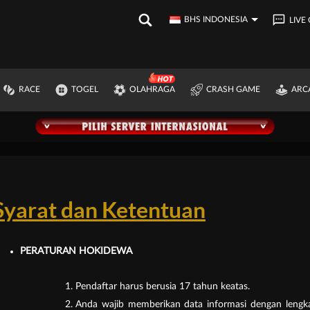
BHS INDONESIA
LIVE
RACE
TOGEL
OLAHRAGA
CRASH GAME
ARC
Syarat dan Ketentuan
PERATURAN HOKIDEWA
Pendaftar harus berusia 17 tahun keatas.
Anda wajib memberikan data informasi dengan lengka