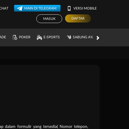
 CHAT
MAIN DI TELEGRAM
VERSI MOBILE
DAFTAR
MASUK
ADE
POKER
E-SPORTS
SABUNG AYAM
PROMOSI
p dalam formulir yang tersedia( Nomor telepon,