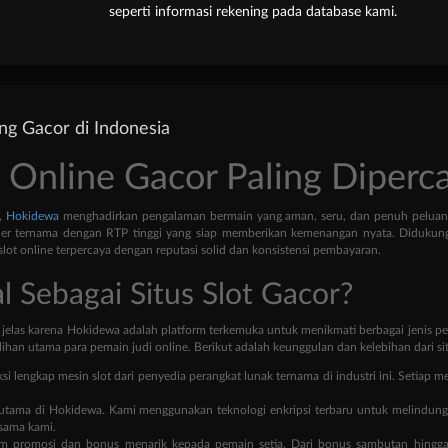
seperti informasi rekening pada database kami.
ng Gacor di Indonesia
 Online Gacor Paling Diperca
a,
Hokidewa
menghadirkan pengalaman bermain yang aman, seru, dan penuh peluang 
der ternama dengan RTP tinggi yang siap memberikan kemenangan nyata. Didukun
lot online terpercaya dengan reputasi solid dan konsistensi pembayaran.
 Sebagai Situs Slot Gacor?
a jelas karena Hokidewa adalah platform terkemuka untuk menikmati berbagai jenis 
han utama para pemain judi online. Berikut adalah keunggulan dan kelebihan dari si
i lengkap mesin slot dari penyedia perangkat lunak ternama di industri ini. Setiap
 utama di Hokidewa. Kami menggunakan teknologi enkripsi terbaru untuk melindung
sama kami.
m promosi dan bonus menarik kepada pemain setia. Dari bonus sambutan hingga 