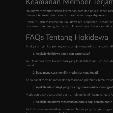
Keamanan Member Terjami
Hokidewa memprioritaskan keamanan data dan privasi setiap membe
transaksi finansial dari risiko peretasan atau penyalahgunaan.
Selain itu, sistem keamanan Hokidewa terus diperbarui secara 
rasa aman dan tenang, tanpa perlu khawatir akan kebocoran data 
FAQs Tentang Hokidewa
Buat yang ingin tau pertanyaan apa saja yang sering ditanyakan d
Apakah Hokidewa aman dan terpercaya?
Ya, Hokidewa memiliki reputasi yang kuat dalam industri perju
pemain.
Bagaimana cara memilih mesin slot yang tepat?
Anda dapat memilih mesin slot berdasarkan preferensi tema, volati
Apakah ada strategi yang bisa digunakan untuk meningka
Meskipun tidak ada strategi pasti untuk menjamin kemenangan, 
Apakah Hokidewa menawarkan bonus bagi pemain baru?
Ya, Hokidewa memberikan bonus sambutan yang menguntungkan bag