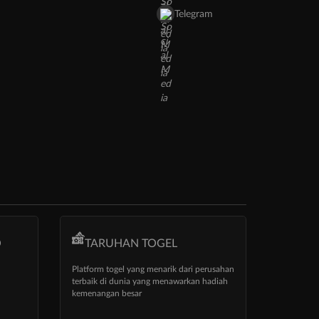
Telegram
O
TARUHAN TOGEL
Platform togel yang menarik dari perusahan
terbaik di dunia yang menawarkan hadiah
kemenangan besar