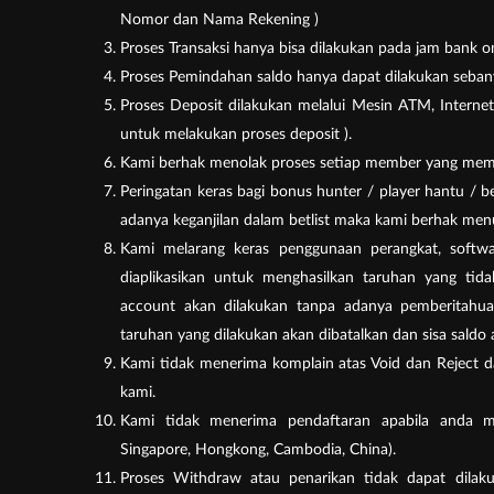
Nomor dan Nama Rekening )
Proses Transaksi hanya bisa dilakukan pada jam bank on
Proses Pemindahan saldo hanya dapat dilakukan sebanya
Proses Deposit dilakukan melalui Mesin ATM, Internet 
untuk melakukan proses deposit ).
Kami berhak menolak proses setiap member yang mema
Peringatan keras bagi bonus hunter / player hantu / bett
adanya keganjilan dalam betlist maka kami berhak men
Kami melarang keras penggunaan perangkat, softw
diaplikasikan untuk menghasilkan taruhan yang ti
account akan dilakukan tanpa adanya pemberitahu
taruhan yang dilakukan akan dibatalkan dan sisa saldo
Kami tidak menerima komplain atas Void dan Reject d
kami.
Kami tidak menerima pendaftaran apabila anda m
Singapore, Hongkong, Cambodia, China).
Proses Withdraw atau penarikan tidak dapat dilaku