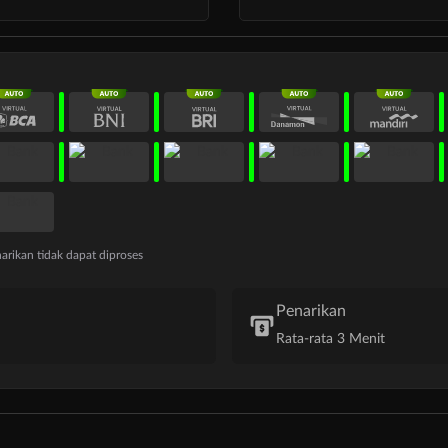
arikan tidak dapat diproses
Penarikan
Rata-rata 3 Menit