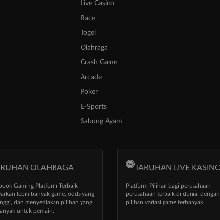
Live Casino
Race
Togel
Olahraga
Crash Game
Arcade
Poker
E-Sports
Sabung Ayam
ARUHAN OLAHRAGA
TARUHAN LIVE KASIN
book Gaming Platform Terbaik
Platform Pilihan bagi perusahaan-
rkan lebih banyak game, odds yang
perusahaan terbaik di dunia, dengan
tinggi, dan menyediakan pilihan yang
pilihan variasi game terbanyak
banyak untuk pemain.