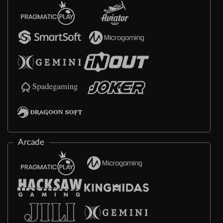
Arcade