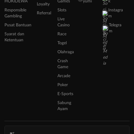
HOKIDEWA
Games
yumi
k
Loyalty
Responsible
Slots
Instagra
Referral
Gambling
m
Live
Pusat Bantuan
Casino
Telegra
m
Syarat dan
Race
Ketentuan
Togel
Olahraga
Crash
Game
Arcade
Poker
E-Sports
Sabung
Ayam