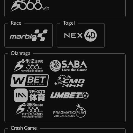
Race
Togel
Olahraga
Crash Game