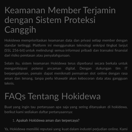
Keamanan Member Terjamin
dengan Sistem Proteksi
Canggih
Hokidewa memprioritaskan keamanan data dan privasi setiap member dengan
standar tertinggi. Platform ini menggunakan teknologi enkripsi tingkat lanjut
(SSL 256-bit) untuk melindungi semua informasi pribadi dan transaksi finansial
dari risiko peretasan atau penyalahgunaan.
Selain itu, sistem keamanan Hokidewa terus diperbarui secara berkala untuk
mengantisipasi potensi ancaman digital. Dengan dukungan tim IT
berpengalaman, pemain dapat menikmati permainan slot online dengan rasa
aman dan tenang, tanpa perlu khawatir akan kebocoran data atau gangguan
teknis.
FAQs Tentang Hokidewa
Buat yang ingin tau pertanyaan apa saja yang sering ditanyakan di hokidewa,
berikut kami sediakan daftar pertanyaannya:
Apakah Hokidewa aman dan terpercaya?
Ya, Hokidewa memiliki reputasi yang kuat dalam industri perjudian online. Kami