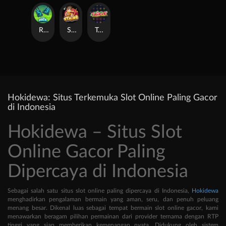
Robo dice
Stairs
Triple
Hokidewa: Situs Terkemuka Slot Online Paling Gacor
di Indonesia
Hokidewa – Situs Slot
Online Gacor Paling
Dipercaya di Indonesia
Sebagai salah satu situs slot online paling dipercaya di Indonesia,
Hokidewa
menghadirkan pengalaman bermain yang aman, seru, dan penuh peluang
menang besar. Dikenal luas sebagai tempat bermain slot online gacor, kami
menawarkan beragam pilihan permainan dari provider ternama dengan RTP
tinggi yang siap memberikan kemenangan nyata. Didukung oleh sistem