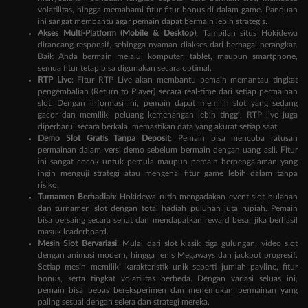
volatilitas, hingga memahami fitur-fitur bonus di dalam game. Panduan
ini sangat membantu agar pemain dapat bermain lebih strategis.
Akses Multi-Platform (Mobile & Desktop)
: Tampilan situs Hokidewa
dirancang responsif, sehingga nyaman diakses dari berbagai perangkat.
Baik Anda bermain melalui komputer, tablet, maupun smartphone,
semua fitur tetap bisa digunakan secara optimal.
RTP Live
: Fitur RTP Live akan membantu pemain memantau tingkat
pengembalian (Return to Player) secara real-time dari setiap permainan
slot. Dengan informasi ini, pemain dapat memilih slot yang sedang
gacor dan memiliki peluang kemenangan lebih tinggi. RTP live juga
diperbarui secara berkala, memastikan data yang akurat setiap saat.
Demo Slot Gratis Tanpa Deposit
: Pemain bisa mencoba ratusan
permainan dalam versi demo sebelum bermain dengan uang asli. Fitur
ini sangat cocok untuk pemula maupun pemain berpengalaman yang
ingin menguji strategi atau mengenal fitur game lebih dalam tanpa
risiko.
Turnamen Berhadiah
: Hokidewa rutin mengadakan event slot bulanan
dan turnamen slot dengan total hadiah puluhan juta rupiah. Pemain
bisa bersaing secara sehat dan mendapatkan reward besar jika berhasil
masuk leaderboard.
Mesin Slot Bervariasi
: Mulai dari slot klasik tiga gulungan, video slot
dengan animasi modern, hingga jenis Megaways dan jackpot progresif.
Setiap mesin memiliki karakteristik unik seperti jumlah payline, fitur
bonus, serta tingkat volatilitas berbeda. Dengan variasi seluas ini,
pemain bisa bebas bereksperimen dan menemukan permainan yang
paling sesuai dengan selera dan strategi mereka.