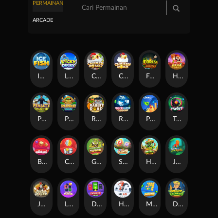
PERMAINAN
ARCADE
Ice Fish
Lucky Ducky
Chicken Road 2.0
Chicken Road
Forest Arrow
Hamster Run
Penalty Unlimited
Plinko Aztec
Rabbit Road
Rock Paper Scissors
Plinko 1000
Twist
Bubbles
Сoinflip
Goblin-tower
Sweet Keno
Hot-mines
Jogo Do Bicho
Joker Poker
Lucky mines
Double Online
Hilo Joker
Mines
Drop The Billionaire