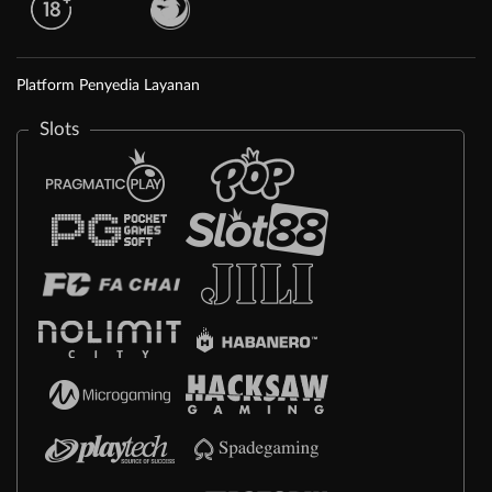
Platform Penyedia Layanan
Slots