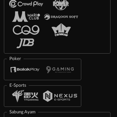
Poker
E-Sports
Sabung Ayam