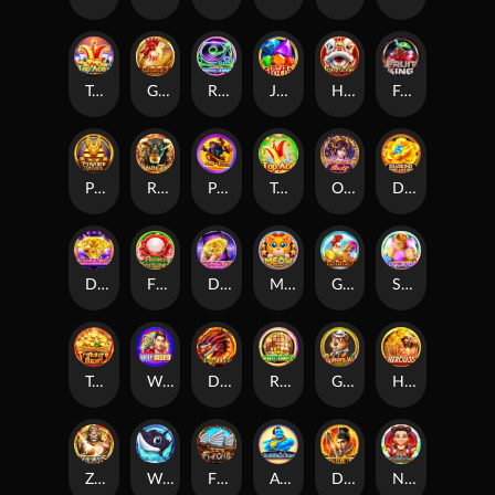
Top Ace 2
Gu Gu Gu2
Rave Jump
Jewel Luxury
Happy Rich Year
Fruit King
Pyramid Raider
Running Toro
Pig Of Luck
Top Ace
Oriental Beauty
Diamond Treasure
Disco Night
Flower Fortunes
Disco Night M
Meow
Gu Gu Gu 3
Six Candy
Treasure Bowl
Wolf Disco
Dragon Heart
Rave Jump 2
Gophers War
Hercules
Zeus
Water World
Fire Chibi
Aladdin's lamp
Detective Dee 2
Ne Zha Advent