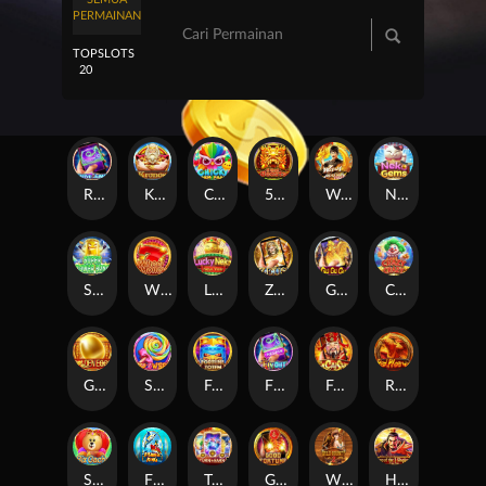
PERMAINAN
TOP
SLOTS
20
Rave Jump Mobile
Kronos
Chicky Parm Parm
5 God beasts
Watah Master Turbo
Neko Gems
Super Power Bank
Wheel Money
Lucky Neko New Year
Zeus M
Gu Gu Gu M
Crazy Crazy
Golden Eggs
So Sweet
Fortune Totem
Fly Out
Fa Cai Shen M
Red Phoenix
Six Gacha
Fishing King
Turn & Earn
Good Fortune M
WILD BOUNTY 2
Hero of the 3 Kingdoms - Cao Cao