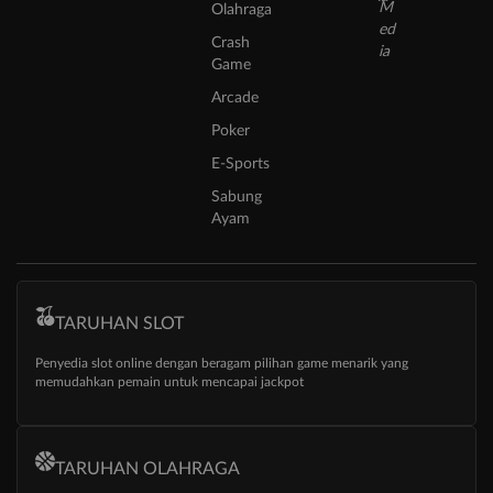
Olahraga
Crash
Game
Arcade
Poker
E-Sports
Sabung
Ayam
TARUHAN SLOT
Penyedia slot online dengan beragam pilihan game menarik yang
memudahkan pemain untuk mencapai jackpot
TARUHAN OLAHRAGA