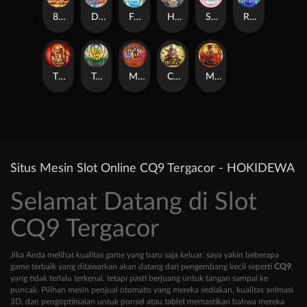
888 Cai Shen
Diamond Fruit
Frozen World
Hong Kong Flavor
Sweet 666 Deluxe
Royal Fruit
The Dragon Brings Wealth 2
Treasure Koi
Mega Winner
Chicago II
Muay Thai
Situs Mesin Slot Online CQ9 Tergacor - HOKIDEWA
Selamat Datang di Slot
CQ9 Tergacor
Jika Anda melihat kualitas game yang baru saja keluar, saya yakin beberapa
game terbaik yang ditawarkan akan datang dari pengembang kecil seperti
CQ9
,
yang tidak terlalu terkenal, tetapi pasti berjuang untuk tangan sampai ke
puncak. Pilihan mesin penjual otomatis yang mereka sediakan, kualitas animasi
3D, dan pengoptimalan untuk ponsel atau tablet memastikan bahwa mereka